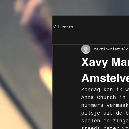
All Posts
martin-rietveld
Xavy Mar
Amstelv
Zondag kon ik w
Anna Church in 
nummers vermaak
pilsje uit de b
spelen en zinge
steeds beter wo