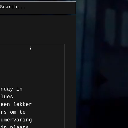
Log In
unday in 
Blues 
 een lekker 
ers om te 
iumervaring 
 in plaats 