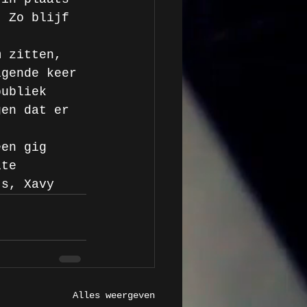
. Zo blijf 
m zitten, 
lgende keer 
publiek 
gen dat er 
een gig 
ite 
ts, Xavy
Alles weergeven